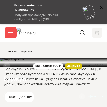
Скачай мобильное
номер
приложение!
SMS-
Получай промокоды, скидки
сообщение
Eatonline
и акции раньше других!
с
Акции
кодом
подтверждения
О сервисе
Главная
Буржуй
10:00 - 22:00
Мин. заказ: 500 ₽
Закрыто
Откры
Бар «Буржуй» в Туапсе — доставка вкусных бургеров и пиццы!
Вход / регистрация
Бар
От одних фото бургеров и пиццы из меню бара «Буржуй» в
Буржуй
Туапсе у вас может не на шутку разыграться аппетит. Сочные
краски, яркие сочетания, эстетичная подача… Закажите
5.0
из 5
быструю доставку любимых блюд из бара «Буржуй» на
EATonline.ru!
Отзывы
2
Информация
Читать дальше
Проголодались? Хотите порадовать себя и близких? Доставка
бургеров и пиццы из меню бара «Буржуй» в Туапсе — это то,