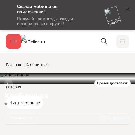
Скачай мобильное
номер
приложение!
SMS-
Получай промокоды, скидки
сообщение
Eatonline
и акции раньше других!
с
Акции
кодом
подтверждения
О сервисе
Главная
Хлебничная
Время доставки:
Откры
пекарня
Вход / регистрация
Хлебничная
Читать дальше
Нет оценок
Отзывов нет
Информация