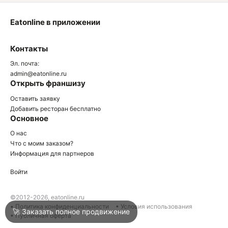
Eatonline в приложении
О
Контакты
О
Эл. почта:
admin@eatonline.ru
Открыть франшизу
Оставить заявку
Добавить ресторан бесплатно
Основное
Войти
О нас
Что с моим заказом?
Информация для партнеров
Город
Туапсе
Войти
Написать в техподдержку
©2012-2026, eatonline.ru
• Политика конфиденциальности
• Условия использования
🚀 Заказать полное продвижение
• Публичная оферта