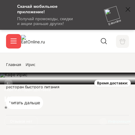
Скачай мобильное
номер
приложение!
SMS-
Получай промокоды, скидки
сообщение
Eatonline
и акции раньше других!
с
Акции
кодом
подтверждения
О сервисе
Главная
Ирис
Время доставки:
Откры
ресторан быстрого питания
Вход / регистрация
Кафе-Ресторан-Доставка
Ирис
Читать дальше
Нет оценок
Отзывов нет
Информация