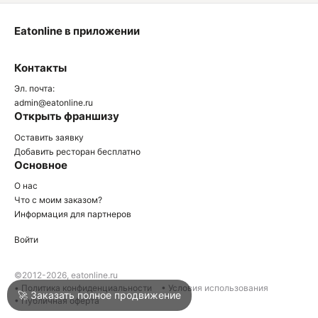
Eatonline в приложении
О
Контакты
О
Эл. почта:
admin@eatonline.ru
Открыть франшизу
Оставить заявку
Добавить ресторан бесплатно
Основное
Войти
О нас
Что с моим заказом?
Информация для партнеров
Город
Туапсе
Войти
Написать в техподдержку
©2012-2026, eatonline.ru
• Политика конфиденциальности
• Условия использования
🚀 Заказать полное продвижение
• Публичная оферта