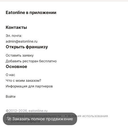
Eatonline в приложении
О
Контакты
О
Эл. почта:
admin@eatonline.ru
Открыть франшизу
Оставить заявку
Добавить ресторан бесплатно
Основное
Войти
О нас
Что с моим заказом?
Информация для партнеров
Город
Туапсе
Войти
Написать в техподдержку
©2012-2026, eatonline.ru
• Политика конфиденциальности
• Условия использования
🚀 Заказать полное продвижение
• Публичная оферта