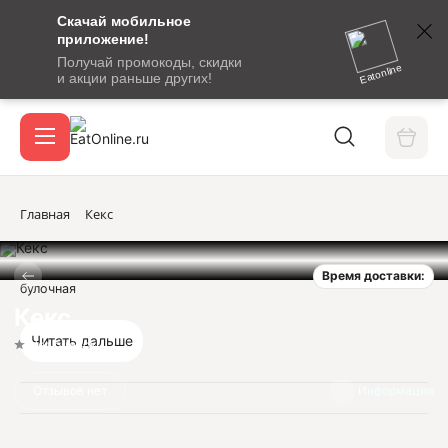
Скачай мобильное
номер
приложение!
SMS-
Получай промокоды, скидки
сообщение
Eatonline
и акции раньше других!
с
Акции
кодом
подтверждения
О сервисе
Главная
Кекс
Время доставки:
Откры
булочная
Вход / регистрация
Кекс
Читать дальше
Нет оценок
Отзывов нет
Информация