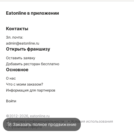
Eatonline в приложении
О
Контакты
О
Эл. почта:
admin@eatonline.ru
Открыть франшизу
Оставить заявку
Добавить ресторан бесплатно
Основное
Войти
О нас
Что с моим заказом?
Информация для партнеров
Город
Туапсе
Войти
Написать в техподдержку
©2012-2026, eatonline.ru
• Политика конфиденциальности
• Условия использования
🚀 Заказать полное продвижение
• Публичная оферта