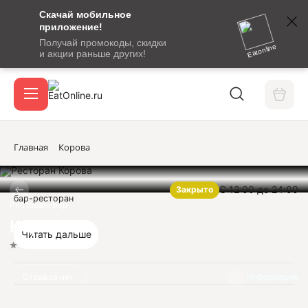
Скачай мобильное
номер
приложение!
SMS-
Получай промокоды, скидки
сообщение
Eatonline
и акции раньше других!
с
Акции
кодом
подтверждения
О сервисе
Главная
Корова
С 12:00 до 24:00
Закрыто
Откры
бар-ресторан
Вход / регистрация
Ресторан-Бар
Корова
Читать дальше
Нет оценок
Отзывов нет
Информация