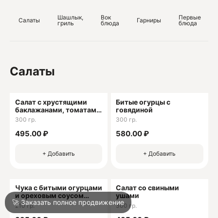
ОГРН 1052313096747
Шашлык,
Вок
Первые
Салаты
Гарниры
гриль
блюда
блюда
О
О
Салаты
Салат с хрустящими
Битые огурцы с
баклажанами, томатами
говядиной
и древесными грибами
300 гр.
300 гр.
Войти
495.00 ₽
580.00 ₽
+ Добавить
+ Добавить
Город
Туапсе
Чука с битыми огурцами
Салат со свиными
Написать в техподдержку
и ореховым соусом
ушами
🚀 Заказать полное продвижение
гамадари
210 гр.
300 гр.