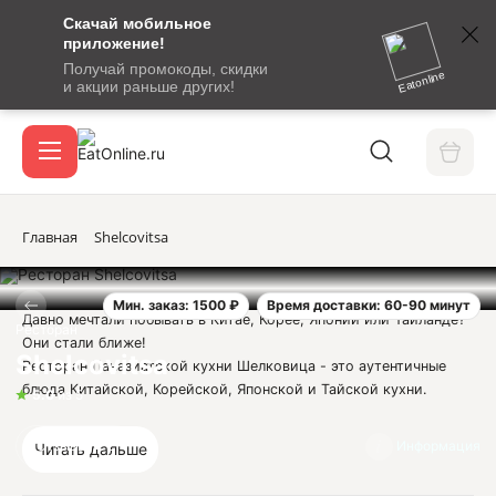
Скачай мобильное
номер
приложение!
SMS-
Получай промокоды, скидки
сообщение
Eatonline
и акции раньше других!
с
Акции
кодом
подтверждения
О сервисе
Главная
Shelcovitsa
Мин. заказ: 1500 ₽
Время доставки: 60-90 минут
Откры
Давно мечтали побывать в Китае, Корее, Японии или Тайланде?
Вход / регистрация
Ресторан
Они стали ближе!
Shelcovitsa
Ресторан Паназиатской кухни Шелковица - это аутентичные
блюда Китайской, Корейской, Японской и Тайской кухни.
5.0
из 5
Юридическая информация:
Отзывы
2
Информация
Читать дальше
ООО "ЦАРСТВО ВКУСА"
ИНН 2365004230