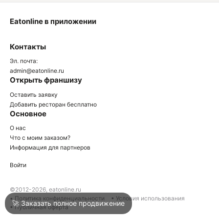
Eatonline в приложении
О
Контакты
О
Эл. почта:
admin@eatonline.ru
Открыть франшизу
Оставить заявку
Добавить ресторан бесплатно
Основное
Войти
О нас
Что с моим заказом?
Информация для партнеров
Город
Туапсе
Войти
Написать в техподдержку
©2012-2026, eatonline.ru
• Политика конфиденциальности
• Условия использования
🚀 Заказать полное продвижение
• Публичная оферта