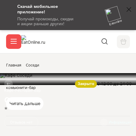
Скачай мобильное
номер
приложение!
SMS-
Получай промокоды, скидки
сообщение
Eatonline
и акции раньше других!
с
Акции
кодом
подтверждения
О сервисе
Главная
Соседи
С 12:00 до 24:00
Закрыто
Откры
комьюнити-бар
Вход / регистрация
Кафе-Ресторан-Бар
Соседи
Читать дальше
Нет оценок
Отзывов нет
Информация