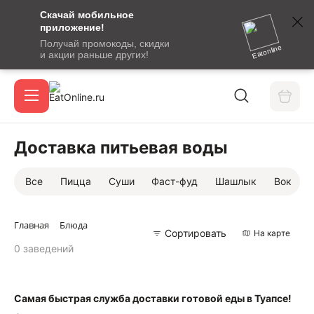
Скачай мобильное
номер
приложение!
SMS-
Получай промокоды, скидки
сообщение
Eatonline
и акции раньше других!
с
Акции
кодом
подтверждения
О сервисе
Доставка питьевая воды
Все
Пицца
Суши
Фаст-фуд
Шашлык
Вок
Откры
Вход / регистрация
Главная
Блюда
Сортировать
На карте
0 заведений
Самая быстрая служба доставки готовой еды в Туапсе!