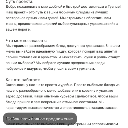
Суть проекта:
Добро пожаловать в мир удобной и быстрой доставки еды в Туапсе!
Наш проект - это путь к вашим любимым блюдам из лучших
О
ресторанов прямо к вам домой. Мы стремимся облегчить вам
жизнь, предоставляя широкий выбор кулинарных удовольствий на
О
вашем пороге.
Что можно заказать:
Мы гордимся разнообразием блюд, доступных для заказа. В нашем
меню вы найдете идеальную пиццу, которая покорит ваш аппетит
своими топингами и ароматом. А может быть, суши и роллы станут
вашим выбором? Мы собрали лучшие предложения среди
чебуреков и шаурмы, чтобы угодить всем гурманам.
Войти
Как это работает:
Заказывать у нас - это просто и удобно. Просто выберите блюда из
нашего разнообразного меню, добавьте их в корзину и укажите
Город
Туапсе
адрес доставки. Наши опытные курьеры сделают всё, чтобы ваши
блюда пришли к вам вовремя и в отличном состоянии. Мы
гарантируем высокое качество и оперативность в каждом заказе.
Написать в техподдержку
Популярные блюда:
🚀 Заказать полное продвижение
Наши клиенты часто выбирают пиццу с огромным ассортиментом