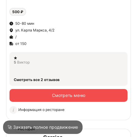
500 ₽
О
50-80 мин
ул. Карла Маркса, 4/2
О
/
от 150
5
Виктор
Войти
Смотреть все 2 отзывов
Смотреть меню
Город
Туапсе
Информация о ресторане
Написать в техподдержку
🚀 Заказать полное продвижение
Ресторан