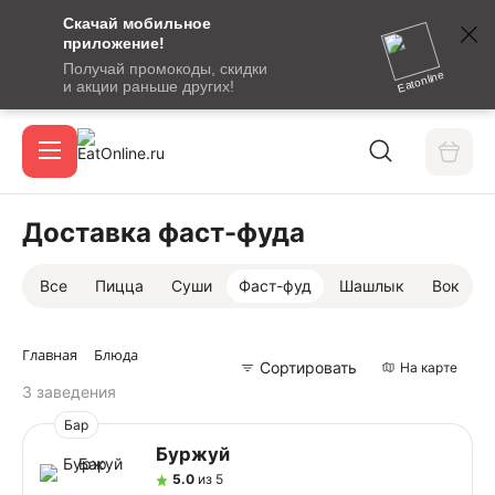
Скачай мобильное
номер
приложение!
SMS-
Получай промокоды, скидки
сообщение
Eatonline
и акции раньше других!
с
Акции
кодом
подтверждения
О сервисе
Доставка фаст-фуда
Все
Пицца
Суши
Фаст-фуд
Шашлык
Вок
Откры
Вход / регистрация
Главная
Блюда
Сортировать
На карте
3 заведения
Бар
Буржуй
5.0
из 5