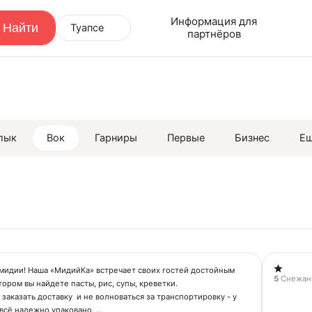
Информация для
Туапсе
партнёров
лык
Вок
Гарниры
Первые
Бизнес
Е
 мидии! Наша «МидийКа» встречает своих гостей достойным
5
Снежан
тором вы найдете пасты, рис, супы, креветки.
заказать доставку и не волноваться за транспортировку - у
 всё надежно упаковано.