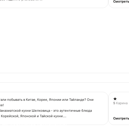
Смотреть
кая информация:
СТВО ВКУСА"
004230
2313096747
али побывать в Китае, Корее, Японии или Тайланде? Они
5
Карина
же!
Паназиатской кухни Шелковица - это аутентичные блюда
 Корейской, Японской и Тайской кухни.
Смотреть
ачай мобильное приложение!
кая информация: