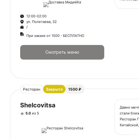
Юридичес
12:00-02:00
ООО "ЦАР
ул. Полетаева, 32
ИНН 2365
/
ОГРН 105
При заказе от 1500 - БЕСПЛАТНО
Смотреть меню
Ресторан
Закрыто
1500 ₽
Shelcovitsa
Давно мечт
стали бли
5.0
из 5
Ресторан 
Китайской,
Ск
Юридичес