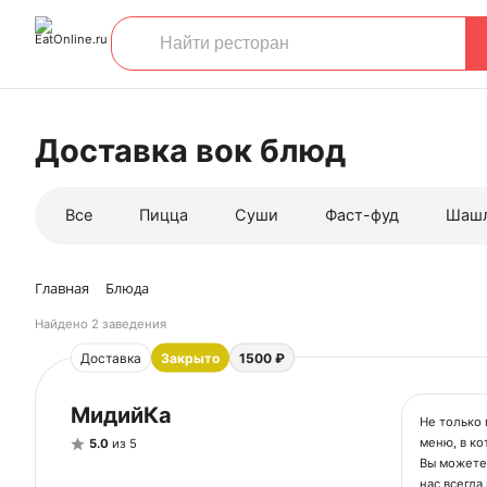
Доставка вок блюд
Все
Пицца
Суши
Фаст-фуд
Шаш
Главная
Блюда
Найдено
2 заведения
Доставка
Закрыто
1500 ₽
МидийКа
He только
меню, в ко
5.0
из 5
Вы можете 
нас всегда