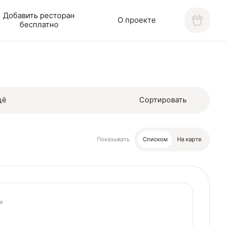
Добавить ресторан
О проекте
бесплатно
щё
Сортировать
Показывать
Списком
На карте
а