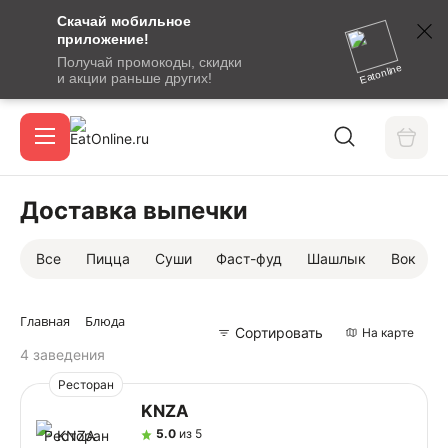
Скачай мобильное
номер
приложение!
SMS-
Получай промокоды, скидки
сообщение
Eatonline
и акции раньше других!
с
Акции
кодом
подтверждения
О сервисе
Доставка выпечки
Все
Пицца
Суши
Фаст-фуд
Шашлык
Вок
Откры
Вход / регистрация
Главная
Блюда
Сортировать
На карте
4 заведения
Ресторан
KNZA
5.0
из 5