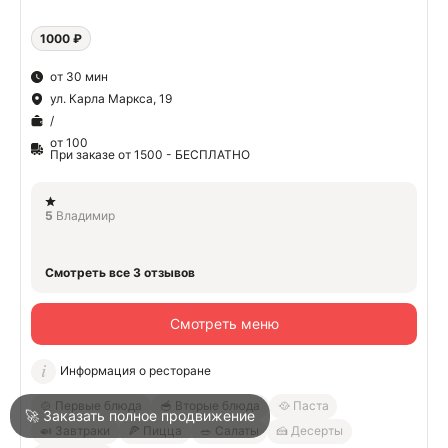
1000 ₽
О
от 30 мин
ул. Карла Маркса, 19
О
/
от 100
При заказе от 1500 - БЕСПЛАТНО
5
Владимир
Войти
Смотреть все 3 отзывов
Город
Туапсе
Смотреть меню
Информация о ресторане
Написать в техподдержку
🍲 Первые блюда
🥣 Вторые блюда
🥘 Паста
🚀 Заказать полное продвижение
🍛 Завтраки
🍕 Пицца
🥗 Салаты
🍰 Десерты