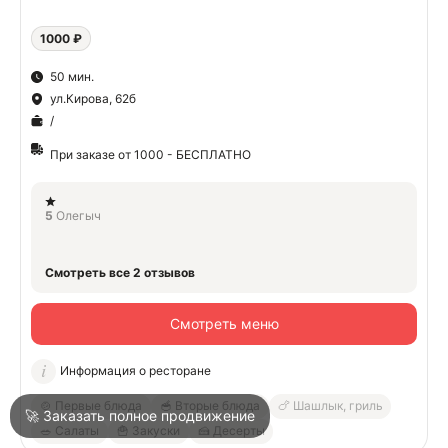
1000 ₽
О
50 мин.
ул.Кирова, 62б
О
/
При заказе от 1000 - БЕСПЛАТНО
5
Олегыч
Войти
Смотреть все 2 отзывов
Город
Туапсе
Смотреть меню
Информация о ресторане
Написать в техподдержку
🍲 Первые блюда
🥣 Вторые блюда
🍗 Шашлык, гриль
🚀 Заказать полное продвижение
🥗 Салаты
🍟 Закуски
🍰 Десерты