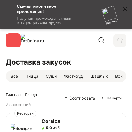
Скачай мобильное
номер
приложение!
SMS-
Получай промокоды, скидки
сообщение
Eatonline
и акции раньше других!
с
Акции
кодом
подтверждения
О сервисе
Доставка закусок
Все
Пицца
Суши
Фаст-фуд
Шашлык
Вок
Откры
Вход / регистрация
Главная
Блюда
Сортировать
На карте
7 заведений
Ресторан
Corsica
5.0
из 5